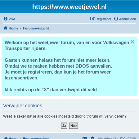
https://www.weetjewel.nl
V&A
Registreer
Aanmelden
Home
Forumoverzicht
Welkom op het weetjewel forum, van en voor Volkswagen
Transporter rijders.
Gasten kunnen helaas het forum niet meer lezen.
Omdat we te maken hebben met DDOS aanvallen.
Je moet je registreren, dan kun je het forum weer
lezen/schrijven.
klik rechts op de "X" dan verdwijnt dit veld
Verwijder cookies
Weet je zeker dat je alle cookies ingesteld door dit forum wil verwijderen?
Home
Forumoverzicht
Alle tijden zijn
UTC+02:00