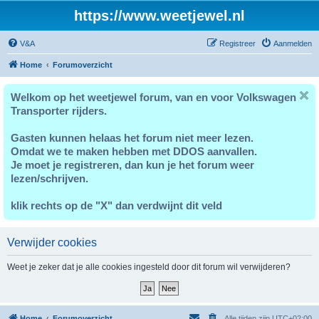
https://www.weetjewel.nl
V&A
Registreer
Aanmelden
Home
Forumoverzicht
Welkom op het weetjewel forum, van en voor Volkswagen
Transporter rijders.
Gasten kunnen helaas het forum niet meer lezen.
Omdat we te maken hebben met DDOS aanvallen.
Je moet je registreren, dan kun je het forum weer
lezen/schrijven.
klik rechts op de "X" dan verdwijnt dit veld
Verwijder cookies
Weet je zeker dat je alle cookies ingesteld door dit forum wil verwijderen?
Home
Forumoverzicht
Alle tijden zijn
UTC+02:00