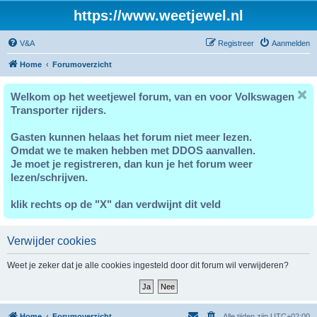
https://www.weetjewel.nl
V&A
Registreer
Aanmelden
Home
Forumoverzicht
Welkom op het weetjewel forum, van en voor Volkswagen
Transporter rijders.
Gasten kunnen helaas het forum niet meer lezen.
Omdat we te maken hebben met DDOS aanvallen.
Je moet je registreren, dan kun je het forum weer
lezen/schrijven.
klik rechts op de "X" dan verdwijnt dit veld
Verwijder cookies
Weet je zeker dat je alle cookies ingesteld door dit forum wil verwijderen?
Home
Forumoverzicht
Alle tijden zijn
UTC+02:00