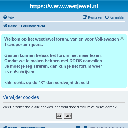
https://www.weetjewel.nl
V&A
Registreer
Aanmelden
Home
Forumoverzicht
Welkom op het weetjewel forum, van en voor Volkswagen
Transporter rijders.
Gasten kunnen helaas het forum niet meer lezen.
Omdat we te maken hebben met DDOS aanvallen.
Je moet je registreren, dan kun je het forum weer
lezen/schrijven.
klik rechts op de "X" dan verdwijnt dit veld
Verwijder cookies
Weet je zeker dat je alle cookies ingesteld door dit forum wil verwijderen?
Home
Forumoverzicht
Alle tijden zijn
UTC+02:00