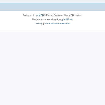
Powered by
phpBB
® Forum Software © phpBB Limited
Nederlandse vertaling door
phpBB.nl
.
Privacy
|
Gebruikersvoorwaarden