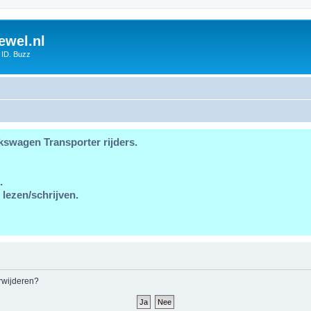
ewel.nl
 ID. Buzz
kswagen Transporter rijders.
.
 lezen/schrijven.
erwijderen?