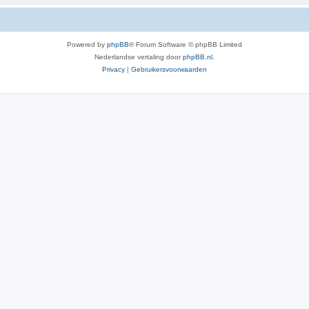
Powered by
phpBB
® Forum Software © phpBB Limited
Nederlandse vertaling door
phpBB.nl
.
Privacy
|
Gebruikersvoorwaarden