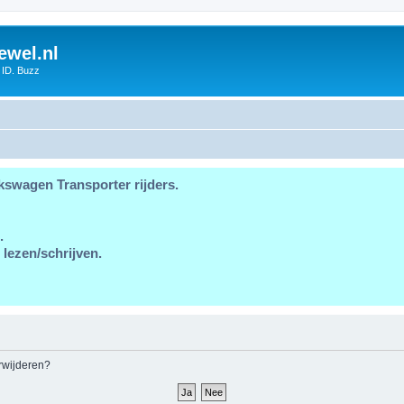
ewel.nl
 ID. Buzz
kswagen Transporter rijders.
.
 lezen/schrijven.
erwijderen?