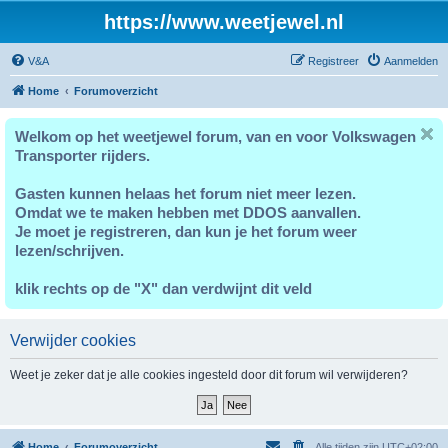
https://www.weetjewel.nl
V&A
Registreer
Aanmelden
Home
Forumoverzicht
Welkom op het weetjewel forum, van en voor Volkswagen
Transporter rijders.
Gasten kunnen helaas het forum niet meer lezen.
Omdat we te maken hebben met DDOS aanvallen.
Je moet je registreren, dan kun je het forum weer
lezen/schrijven.
klik rechts op de "X" dan verdwijnt dit veld
Verwijder cookies
Weet je zeker dat je alle cookies ingesteld door dit forum wil verwijderen?
Home
Forumoverzicht
Alle tijden zijn
UTC+02:00