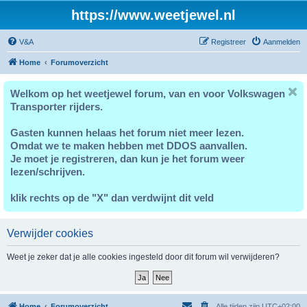
https://www.weetjewel.nl
V&A
Registreer
Aanmelden
Home
Forumoverzicht
Welkom op het weetjewel forum, van en voor Volkswagen
Transporter rijders.
Gasten kunnen helaas het forum niet meer lezen.
Omdat we te maken hebben met DDOS aanvallen.
Je moet je registreren, dan kun je het forum weer
lezen/schrijven.
klik rechts op de "X" dan verdwijnt dit veld
Verwijder cookies
Weet je zeker dat je alle cookies ingesteld door dit forum wil verwijderen?
Home
Forumoverzicht
Alle tijden zijn
UTC+02:00