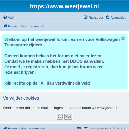
https://www.weetjewel.nl
V&A
Registreer
Aanmelden
Home
Forumoverzicht
Welkom op het weetjewel forum, van en voor Volkswagen
Transporter rijders.
Gasten kunnen helaas het forum niet meer lezen.
Omdat we te maken hebben met DDOS aanvallen.
Je moet je registreren, dan kun je het forum weer
lezen/schrijven.
klik rechts op de "X" dan verdwijnt dit veld
Verwijder cookies
Weet je zeker dat je alle cookies ingesteld door dit forum wil verwijderen?
Home
Forumoverzicht
Alle tijden zijn
UTC+02:00