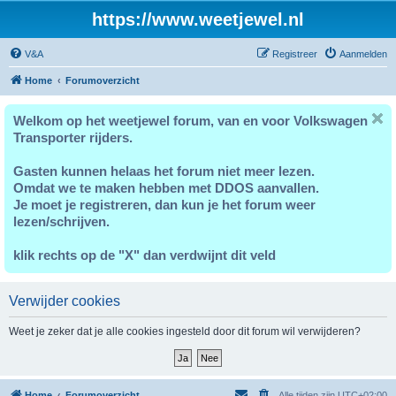
https://www.weetjewel.nl
V&A
Registreer
Aanmelden
Home
Forumoverzicht
Welkom op het weetjewel forum, van en voor Volkswagen
Transporter rijders.
Gasten kunnen helaas het forum niet meer lezen.
Omdat we te maken hebben met DDOS aanvallen.
Je moet je registreren, dan kun je het forum weer
lezen/schrijven.
klik rechts op de "X" dan verdwijnt dit veld
Verwijder cookies
Weet je zeker dat je alle cookies ingesteld door dit forum wil verwijderen?
Home
Forumoverzicht
Alle tijden zijn
UTC+02:00