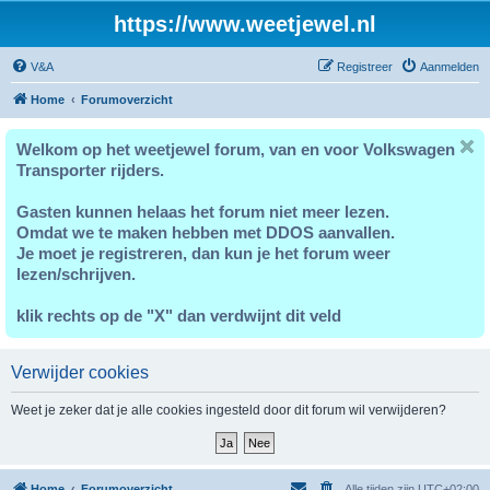
https://www.weetjewel.nl
V&A
Registreer
Aanmelden
Home
Forumoverzicht
Welkom op het weetjewel forum, van en voor Volkswagen
Transporter rijders.
Gasten kunnen helaas het forum niet meer lezen.
Omdat we te maken hebben met DDOS aanvallen.
Je moet je registreren, dan kun je het forum weer
lezen/schrijven.
klik rechts op de "X" dan verdwijnt dit veld
Verwijder cookies
Weet je zeker dat je alle cookies ingesteld door dit forum wil verwijderen?
Home
Forumoverzicht
Alle tijden zijn
UTC+02:00