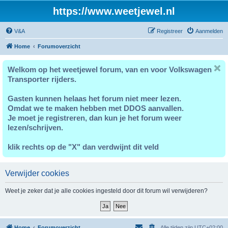
https://www.weetjewel.nl
V&A
Registreer
Aanmelden
Home
Forumoverzicht
Welkom op het weetjewel forum, van en voor Volkswagen
Transporter rijders.
Gasten kunnen helaas het forum niet meer lezen.
Omdat we te maken hebben met DDOS aanvallen.
Je moet je registreren, dan kun je het forum weer
lezen/schrijven.
klik rechts op de "X" dan verdwijnt dit veld
Verwijder cookies
Weet je zeker dat je alle cookies ingesteld door dit forum wil verwijderen?
Home
Forumoverzicht
Alle tijden zijn
UTC+02:00