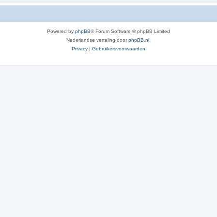
Powered by
phpBB
® Forum Software © phpBB Limited
Nederlandse vertaling door
phpBB.nl
.
Privacy
|
Gebruikersvoorwaarden