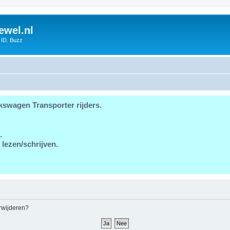
ewel.nl
 ID. Buzz
kswagen Transporter rijders.
.
 lezen/schrijven.
erwijderen?