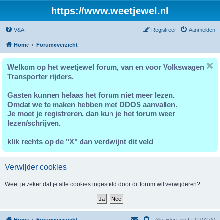
https://www.weetjewel.nl
V&A
Registreer
Aanmelden
Home
Forumoverzicht
Welkom op het weetjewel forum, van en voor Volkswagen
Transporter rijders.
Gasten kunnen helaas het forum niet meer lezen.
Omdat we te maken hebben met DDOS aanvallen.
Je moet je registreren, dan kun je het forum weer
lezen/schrijven.
klik rechts op de "X" dan verdwijnt dit veld
Verwijder cookies
Weet je zeker dat je alle cookies ingesteld door dit forum wil verwijderen?
Home
Forumoverzicht
Alle tijden zijn
UTC+02:00