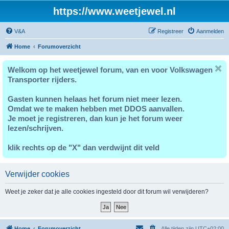
https://www.weetjewel.nl
V&A
Registreer
Aanmelden
Home
Forumoverzicht
Welkom op het weetjewel forum, van en voor Volkswagen
Transporter rijders.
Gasten kunnen helaas het forum niet meer lezen.
Omdat we te maken hebben met DDOS aanvallen.
Je moet je registreren, dan kun je het forum weer
lezen/schrijven.
klik rechts op de "X" dan verdwijnt dit veld
Verwijder cookies
Weet je zeker dat je alle cookies ingesteld door dit forum wil verwijderen?
Home
Forumoverzicht
Alle tijden zijn
UTC+02:00