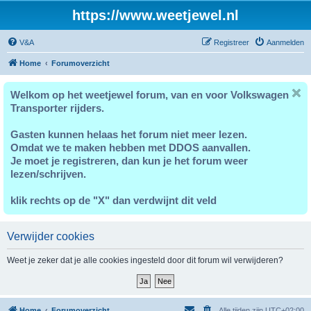
https://www.weetjewel.nl
V&A
Registreer
Aanmelden
Home
Forumoverzicht
Welkom op het weetjewel forum, van en voor Volkswagen
Transporter rijders.
Gasten kunnen helaas het forum niet meer lezen.
Omdat we te maken hebben met DDOS aanvallen.
Je moet je registreren, dan kun je het forum weer
lezen/schrijven.
klik rechts op de "X" dan verdwijnt dit veld
Verwijder cookies
Weet je zeker dat je alle cookies ingesteld door dit forum wil verwijderen?
Home
Forumoverzicht
Alle tijden zijn
UTC+02:00