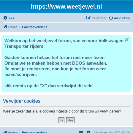
https://www.weetjewel.nl
V&A
Registreer
Aanmelden
Home
Forumoverzicht
Welkom op het weetjewel forum, van en voor Volkswagen
Transporter rijders.
Gasten kunnen helaas het forum niet meer lezen.
Omdat we te maken hebben met DDOS aanvallen.
Je moet je registreren, dan kun je het forum weer
lezen/schrijven.
klik rechts op de "X" dan verdwijnt dit veld
Verwijder cookies
Weet je zeker dat je alle cookies ingesteld door dit forum wil verwijderen?
Home
Forumoverzicht
Alle tijden zijn
UTC+02:00