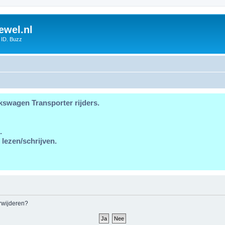
ewel.nl
 ID. Buzz
kswagen Transporter rijders.
.
 lezen/schrijven.
erwijderen?