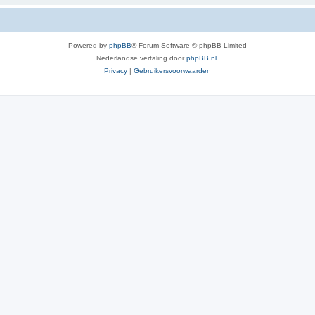
Powered by
phpBB
® Forum Software © phpBB Limited
Nederlandse vertaling door
phpBB.nl
.
Privacy
|
Gebruikersvoorwaarden