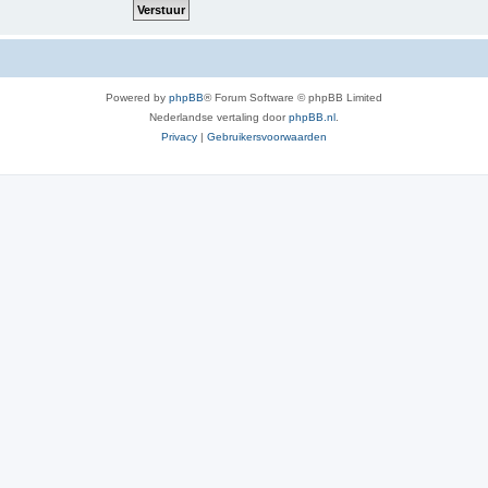
Powered by
phpBB
® Forum Software © phpBB Limited
Nederlandse vertaling door
phpBB.nl
.
Privacy
|
Gebruikersvoorwaarden