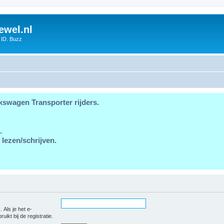
ewel.nl
 ID. Buzz
kswagen Transporter rijders.
.
 lezen/schrijven.
 Als je het e-
uikt bij de registratie.