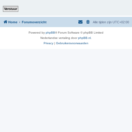
Home
Forumoverzicht
Alle tijden zijn
UTC+02:00
Powered by
phpBB
® Forum Software © phpBB Limited
Nederlandse vertaling door
phpBB.nl
.
Privacy
|
Gebruikersvoorwaarden