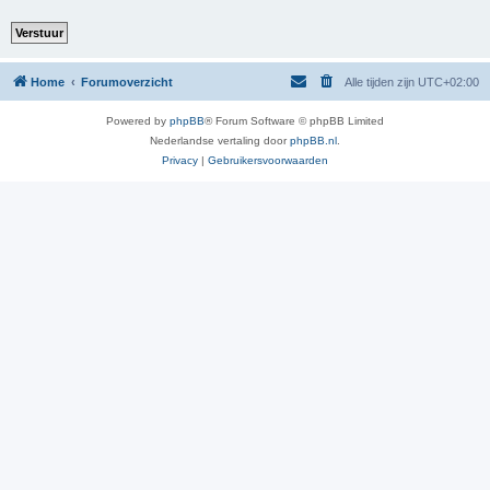
Home
Forumoverzicht
Alle tijden zijn
UTC+02:00
Powered by
phpBB
® Forum Software © phpBB Limited
Nederlandse vertaling door
phpBB.nl
.
Privacy
|
Gebruikersvoorwaarden