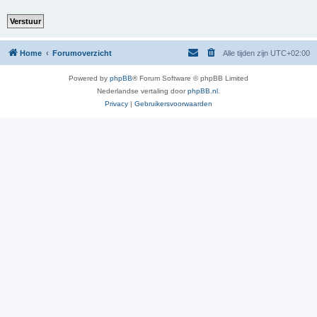
Home
Forumoverzicht
Alle tijden zijn
UTC+02:00
Powered by
phpBB
® Forum Software © phpBB Limited
Nederlandse vertaling door
phpBB.nl
.
Privacy
|
Gebruikersvoorwaarden