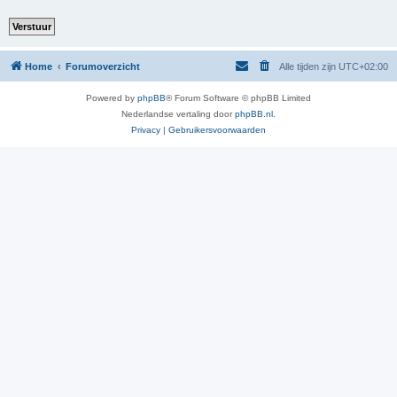
Home
Forumoverzicht
Alle tijden zijn
UTC+02:00
Powered by
phpBB
® Forum Software © phpBB Limited
Nederlandse vertaling door
phpBB.nl
.
Privacy
|
Gebruikersvoorwaarden