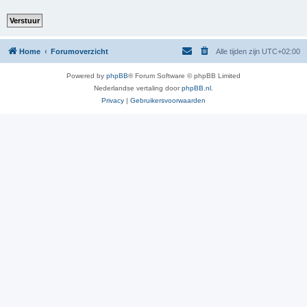
Home
Forumoverzicht
Alle tijden zijn
UTC+02:00
Powered by
phpBB
® Forum Software © phpBB Limited
Nederlandse vertaling door
phpBB.nl
.
Privacy
|
Gebruikersvoorwaarden