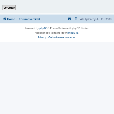
Home
Forumoverzicht
Alle tijden zijn
UTC+02:00
Powered by
phpBB
® Forum Software © phpBB Limited
Nederlandse vertaling door
phpBB.nl
.
Privacy
|
Gebruikersvoorwaarden