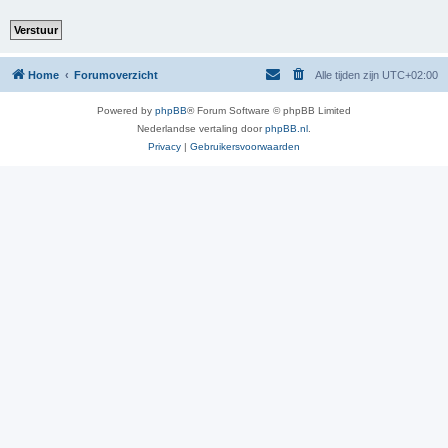
Home
Forumoverzicht
Alle tijden zijn
UTC+02:00
Powered by
phpBB
® Forum Software © phpBB Limited
Nederlandse vertaling door
phpBB.nl
.
Privacy
|
Gebruikersvoorwaarden