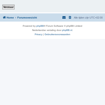
Home
Forumoverzicht
Alle tijden zijn
UTC+02:00
Powered by
phpBB
® Forum Software © phpBB Limited
Nederlandse vertaling door
phpBB.nl
.
Privacy
|
Gebruikersvoorwaarden