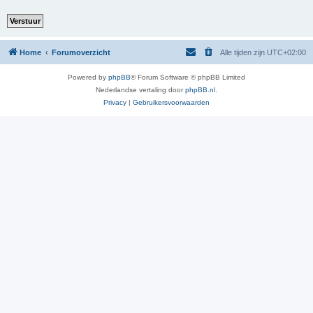
Home
Forumoverzicht
Alle tijden zijn
UTC+02:00
Powered by
phpBB
® Forum Software © phpBB Limited
Nederlandse vertaling door
phpBB.nl
.
Privacy
|
Gebruikersvoorwaarden