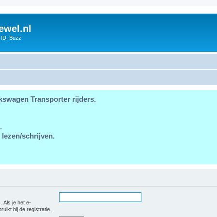
ewel.nl
 ID. Buzz
kswagen Transporter rijders.
.
 lezen/schrijven.
 Als je het e-
uikt bij de registratie.