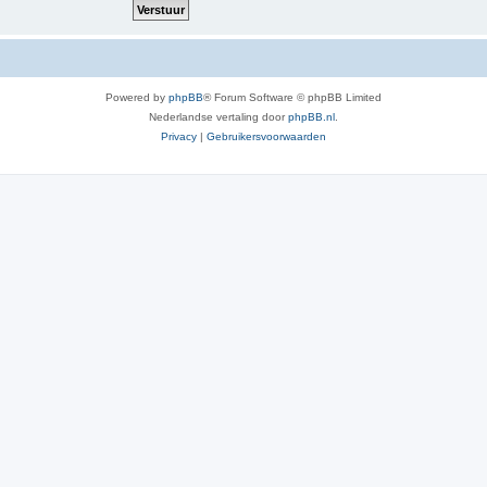
Powered by
phpBB
® Forum Software © phpBB Limited
Nederlandse vertaling door
phpBB.nl
.
Privacy
|
Gebruikersvoorwaarden