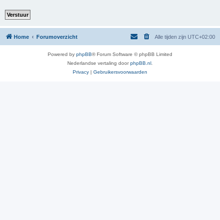
Home
Forumoverzicht
Alle tijden zijn
UTC+02:00
Powered by
phpBB
® Forum Software © phpBB Limited
Nederlandse vertaling door
phpBB.nl
.
Privacy
|
Gebruikersvoorwaarden