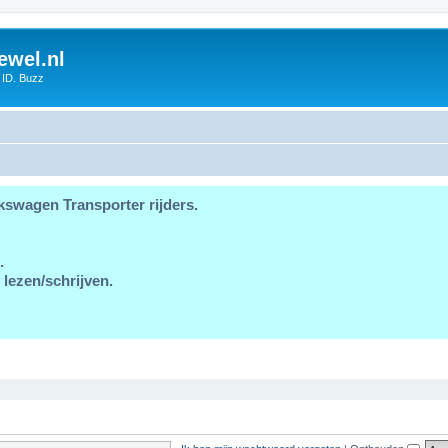
ewel.nl
 ID. Buzz
kswagen Transporter rijders.
.
 lezen/schrijven.