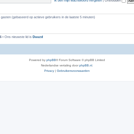
Ik ben mijn wachtwoord vergeten
|
Onthouden
9 gasten (gebaseerd op actieve gebruikers in de laatste 5 minuten)
6
• Ons nieuwste lid is
Duuzd
Powered by
phpBB
® Forum Software © phpBB Limited
Nederlandse vertaling door
phpBB.nl
.
Privacy
|
Gebruikersvoorwaarden