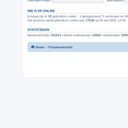
Gebruikersnaam:
Wachtwoord:
WIE IS ER ONLINE
In totaal zijn er
53
gebruikers online :: 4 geregistreerd, 0 verborgen en 4
Het grootste aantal gebruikers online was
17536
op 04 mei 2026, 14:35
STATISTIEKEN
Aantal berichten
331614
• Aantal onderwerpen
33059
• Aantal leden
1940
Home
Forumoverzicht