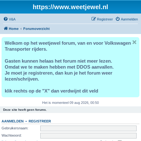
https://www.weetjewel.nl
V&A
Registreer
Aanmelden
Home
Forumoverzicht
Welkom op het weetjewel forum, van en voor Volkswagen
Transporter rijders.
Gasten kunnen helaas het forum niet meer lezen.
Omdat we te maken hebben met DDOS aanvallen.
Je moet je registreren, dan kun je het forum weer
lezen/schrijven.
klik rechts op de "X" dan verdwijnt dit veld
Het is momenteel 09 aug 2026, 00:50
Deze site heeft geen forums.
AANMELDEN
•
REGISTREER
Gebruikersnaam:
Wachtwoord: