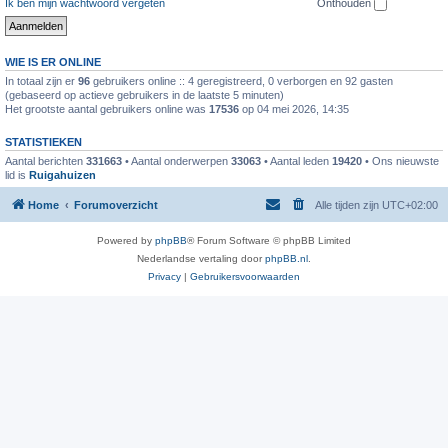
Ik ben mijn wachtwoord vergeten
Onthouden
WIE IS ER ONLINE
In totaal zijn er
96
gebruikers online :: 4 geregistreerd, 0 verborgen en 92 gasten
(gebaseerd op actieve gebruikers in de laatste 5 minuten)
Het grootste aantal gebruikers online was
17536
op 04 mei 2026, 14:35
STATISTIEKEN
Aantal berichten
331663
• Aantal onderwerpen
33063
• Aantal leden
19420
• Ons nieuwste
lid is
Ruigahuizen
Home
Forumoverzicht
Alle tijden zijn
UTC+02:00
Powered by
phpBB
® Forum Software © phpBB Limited
Nederlandse vertaling door
phpBB.nl
.
Privacy
|
Gebruikersvoorwaarden