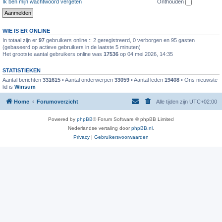
Ik ben mijn wachtwoord vergeten
Onthouden
WIE IS ER ONLINE
In totaal zijn er
97
gebruikers online :: 2 geregistreerd, 0 verborgen en 95 gasten
(gebaseerd op actieve gebruikers in de laatste 5 minuten)
Het grootste aantal gebruikers online was
17536
op 04 mei 2026, 14:35
STATISTIEKEN
Aantal berichten
331615
• Aantal onderwerpen
33059
• Aantal leden
19408
• Ons nieuwste
lid is
Winsum
Home
Forumoverzicht
Alle tijden zijn
UTC+02:00
Powered by
phpBB
® Forum Software © phpBB Limited
Nederlandse vertaling door
phpBB.nl
.
Privacy
|
Gebruikersvoorwaarden