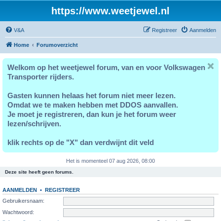
https://www.weetjewel.nl
V&A
Registreer
Aanmelden
Home
Forumoverzicht
Welkom op het weetjewel forum, van en voor Volkswagen
Transporter rijders.
Gasten kunnen helaas het forum niet meer lezen.
Omdat we te maken hebben met DDOS aanvallen.
Je moet je registreren, dan kun je het forum weer
lezen/schrijven.
klik rechts op de "X" dan verdwijnt dit veld
Het is momenteel 07 aug 2026, 08:00
Deze site heeft geen forums.
AANMELDEN
•
REGISTREER
Gebruikersnaam:
Wachtwoord: