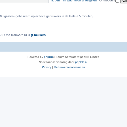
Ik ben mijn wachtwoord vergeten
|
Onthouden
100 gasten (gebaseerd op actieve gebruikers in de laatste 5 minuten)
0
• Ons nieuwste lid is
g-bekkers
Powered by
phpBB
® Forum Software © phpBB Limited
Nederlandse vertaling door
phpBB.nl
.
Privacy
|
Gebruikersvoorwaarden