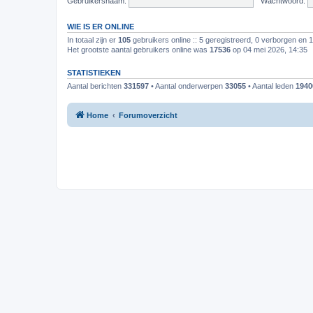
Gebruikersnaam:
Wachtwoord:
WIE IS ER ONLINE
In totaal zijn er
105
gebruikers online :: 5 geregistreerd, 0 verborgen en 
Het grootste aantal gebruikers online was
17536
op 04 mei 2026, 14:35
STATISTIEKEN
Aantal berichten
331597
• Aantal onderwerpen
33055
• Aantal leden
1940
Home
Forumoverzicht