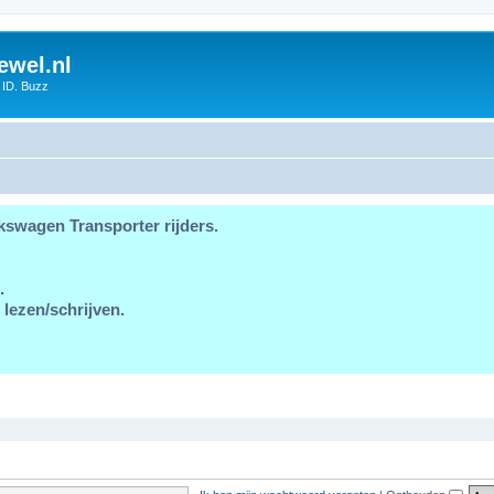
ewel.nl
 ID. Buzz
kswagen Transporter rijders.
.
 lezen/schrijven.