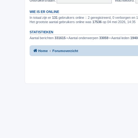
Gebruikersnaam:
Wachtwoord:
WIE IS ER ONLINE
In totaal zijn er
131
gebruikers online :: 2 geregistreerd, 0 verborgen en 
Het grootste aantal gebruikers online was
17536
op 04 mei 2026, 14:35
STATISTIEKEN
Aantal berichten
331615
• Aantal onderwerpen
33059
• Aantal leden
1940
Home
Forumoverzicht