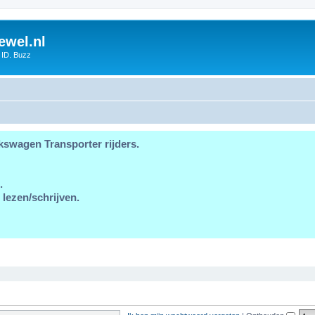
ewel.nl
 ID. Buzz
kswagen Transporter rijders.
.
 lezen/schrijven.