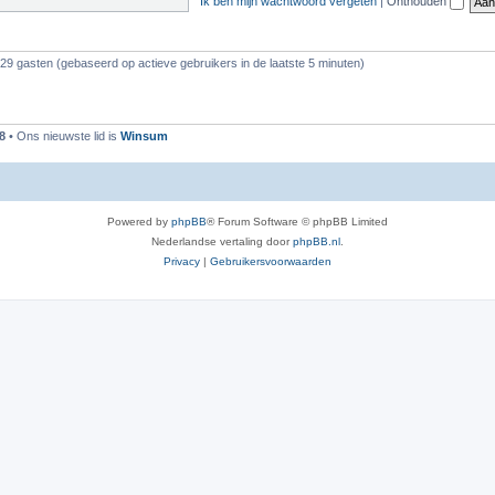
Ik ben mijn wachtwoord vergeten
|
Onthouden
129 gasten (gebaseerd op actieve gebruikers in de laatste 5 minuten)
8
• Ons nieuwste lid is
Winsum
Powered by
phpBB
® Forum Software © phpBB Limited
Nederlandse vertaling door
phpBB.nl
.
Privacy
|
Gebruikersvoorwaarden