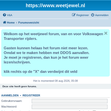
https://www.weetjewel.nl
V&A
Registreer
Aanmelden
Home
Forumoverzicht
Welkom op het weetjewel forum, van en voor Volkswagen
Transporter rijders.
Gasten kunnen helaas het forum niet meer lezen.
Omdat we te maken hebben met DDOS aanvallen.
Je moet je registreren, dan kun je het forum weer
lezen/schrijven.
klik rechts op de "X" dan verdwijnt dit veld
Het is momenteel 08 aug 2026, 05:08
Deze site heeft geen forums.
AANMELDEN
•
REGISTREER
Gebruikersnaam:
Wachtwoord: