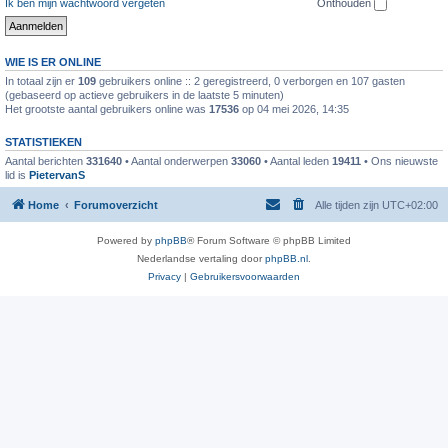
Ik ben mijn wachtwoord vergeten
Onthouden
WIE IS ER ONLINE
In totaal zijn er
109
gebruikers online :: 2 geregistreerd, 0 verborgen en 107 gasten
(gebaseerd op actieve gebruikers in de laatste 5 minuten)
Het grootste aantal gebruikers online was
17536
op 04 mei 2026, 14:35
STATISTIEKEN
Aantal berichten
331640
• Aantal onderwerpen
33060
• Aantal leden
19411
• Ons nieuwste
lid is
PietervanS
Home
Forumoverzicht
Alle tijden zijn
UTC+02:00
Powered by
phpBB
® Forum Software © phpBB Limited
Nederlandse vertaling door
phpBB.nl
.
Privacy
|
Gebruikersvoorwaarden