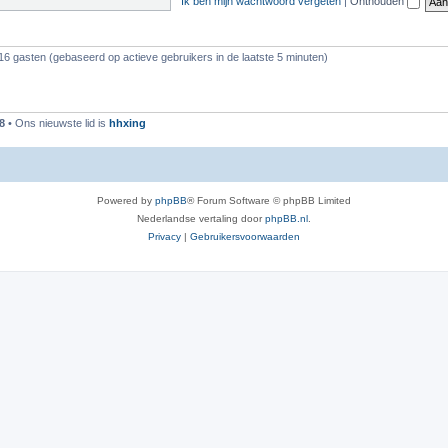
Ik ben mijn wachtwoord vergeten
|
Onthouden
116 gasten (gebaseerd op actieve gebruikers in de laatste 5 minuten)
8
• Ons nieuwste lid is
hhxing
Powered by
phpBB
® Forum Software © phpBB Limited
Nederlandse vertaling door
phpBB.nl
.
Privacy
|
Gebruikersvoorwaarden