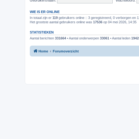
Gebruikersnaam:
Wachtwoord:
WIE IS ER ONLINE
In totaal zijn er
119
gebruikers online :: 3 geregistreerd, 0 verborgen en 
Het grootste aantal gebruikers online was
17536
op 04 mei 2026, 14:35
STATISTIEKEN
Aantal berichten
331664
• Aantal onderwerpen
33061
• Aantal leden
1942
Home
Forumoverzicht