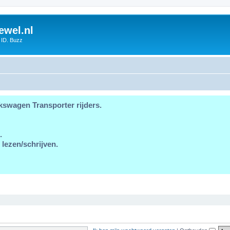
ewel.nl
 ID. Buzz
kswagen Transporter rijders.
.
 lezen/schrijven.