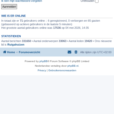
Ik ben mijn wachtwoord vergeten
Onthouden
WIE IS ER ONLINE
In totaal zijn er
71
gebruikers online :: 6 geregistreerd, 0 verborgen en 65 gasten
(gebaseerd op actieve gebruikers in de laatste 5 minuten)
Het grootste aantal gebruikers online was
17536
op 04 mei 2026, 14:35
STATISTIEKEN
Aantal berichten
331650
• Aantal onderwerpen
33063
• Aantal leden
19420
• Ons nieuwste
lid is
Ruigahuizen
Home
Forumoverzicht
Alle tijden zijn
UTC+02:00
Powered by
phpBB
® Forum Software © phpBB Limited
Nederlandse vertaling door
phpBB.nl
.
Privacy
|
Gebruikersvoorwaarden