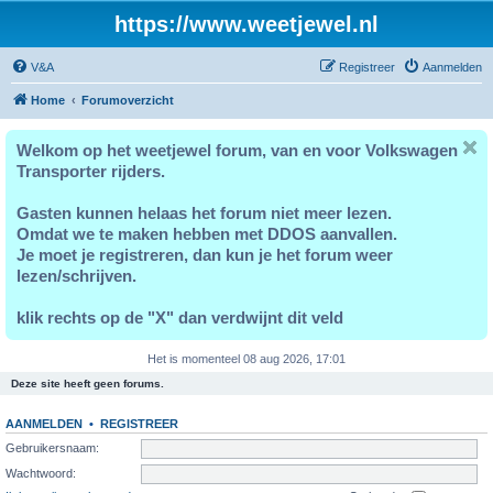
https://www.weetjewel.nl
V&A
Registreer
Aanmelden
Home
Forumoverzicht
Welkom op het weetjewel forum, van en voor Volkswagen
Transporter rijders.
Gasten kunnen helaas het forum niet meer lezen.
Omdat we te maken hebben met DDOS aanvallen.
Je moet je registreren, dan kun je het forum weer
lezen/schrijven.
klik rechts op de "X" dan verdwijnt dit veld
Het is momenteel 08 aug 2026, 17:01
Deze site heeft geen forums.
AANMELDEN
•
REGISTREER
Gebruikersnaam:
Wachtwoord: