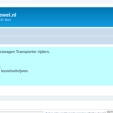
ewel.nl
 ID. Buzz
kswagen Transporter rijders.
.
 lezen/schrijven.