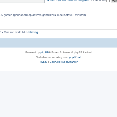
Ik ben mijn wachtwoord vergeten
|
Onthouden
106 gasten (gebaseerd op actieve gebruikers in de laatste 5 minuten)
8
• Ons nieuwste lid is
hhxing
Powered by
phpBB
® Forum Software © phpBB Limited
Nederlandse vertaling door
phpBB.nl
.
Privacy
|
Gebruikersvoorwaarden