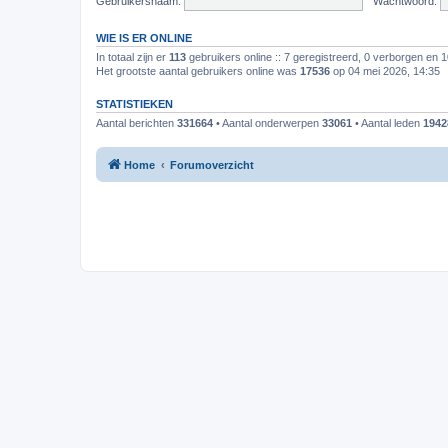
Gebruikersnaam:
Wachtwoord:
WIE IS ER ONLINE
In totaal zijn er
113
gebruikers online :: 7 geregistreerd, 0 verborgen en 
Het grootste aantal gebruikers online was
17536
op 04 mei 2026, 14:35
STATISTIEKEN
Aantal berichten
331664
• Aantal onderwerpen
33061
• Aantal leden
1942
Home
Forumoverzicht