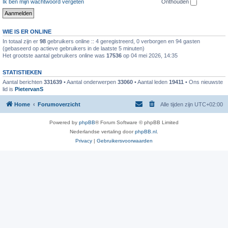
Ik ben mijn wachtwoord vergeten
Onthouden
WIE IS ER ONLINE
In totaal zijn er
98
gebruikers online :: 4 geregistreerd, 0 verborgen en 94 gasten
(gebaseerd op actieve gebruikers in de laatste 5 minuten)
Het grootste aantal gebruikers online was
17536
op 04 mei 2026, 14:35
STATISTIEKEN
Aantal berichten
331639
• Aantal onderwerpen
33060
• Aantal leden
19411
• Ons nieuwste
lid is
PietervanS
Home
Forumoverzicht
Alle tijden zijn
UTC+02:00
Powered by
phpBB
® Forum Software © phpBB Limited
Nederlandse vertaling door
phpBB.nl
.
Privacy
|
Gebruikersvoorwaarden