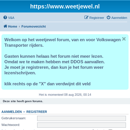
https://www.weetjewel.nl
V&A
Registreer
Aanmelden
Home
Forumoverzicht
Welkom op het weetjewel forum, van en voor Volkswagen
Transporter rijders.
Gasten kunnen helaas het forum niet meer lezen.
Omdat we te maken hebben met DDOS aanvallen.
Je moet je registreren, dan kun je het forum weer
lezen/schrijven.
klik rechts op de "X" dan verdwijnt dit veld
Het is momenteel 08 aug 2026, 00:14
Deze site heeft geen forums.
AANMELDEN
•
REGISTREER
Gebruikersnaam:
Wachtwoord: