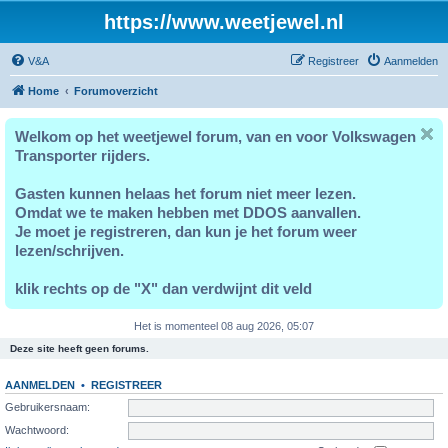
https://www.weetjewel.nl
V&A
Registreer
Aanmelden
Home
Forumoverzicht
Welkom op het weetjewel forum, van en voor Volkswagen
Transporter rijders.
Gasten kunnen helaas het forum niet meer lezen.
Omdat we te maken hebben met DDOS aanvallen.
Je moet je registreren, dan kun je het forum weer
lezen/schrijven.
klik rechts op de "X" dan verdwijnt dit veld
Het is momenteel 08 aug 2026, 05:07
Deze site heeft geen forums.
AANMELDEN
•
REGISTREER
Gebruikersnaam:
Wachtwoord: