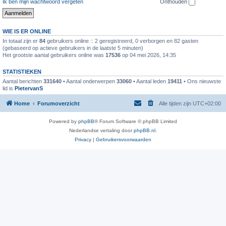
Ik ben mijn wachtwoord vergeten
Onthouden
WIE IS ER ONLINE
In totaal zijn er
84
gebruikers online :: 2 geregistreerd, 0 verborgen en 82 gasten
(gebaseerd op actieve gebruikers in de laatste 5 minuten)
Het grootste aantal gebruikers online was
17536
op 04 mei 2026, 14:35
STATISTIEKEN
Aantal berichten
331640
• Aantal onderwerpen
33060
• Aantal leden
19411
• Ons nieuwste
lid is
PietervanS
Home
Forumoverzicht
Alle tijden zijn
UTC+02:00
Powered by
phpBB
® Forum Software © phpBB Limited
Nederlandse vertaling door
phpBB.nl
.
Privacy
|
Gebruikersvoorwaarden