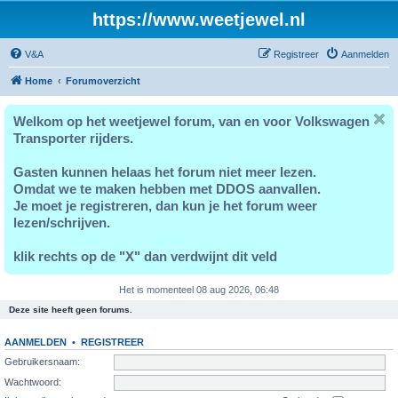
https://www.weetjewel.nl
V&A
Registreer
Aanmelden
Home
Forumoverzicht
Welkom op het weetjewel forum, van en voor Volkswagen
Transporter rijders.
Gasten kunnen helaas het forum niet meer lezen.
Omdat we te maken hebben met DDOS aanvallen.
Je moet je registreren, dan kun je het forum weer
lezen/schrijven.
klik rechts op de "X" dan verdwijnt dit veld
Het is momenteel 08 aug 2026, 06:48
Deze site heeft geen forums.
AANMELDEN
•
REGISTREER
Gebruikersnaam:
Wachtwoord: