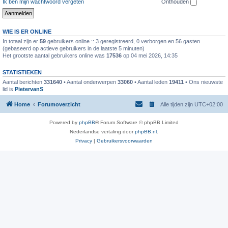
Ik ben mijn wachtwoord vergeten
Onthouden
WIE IS ER ONLINE
In totaal zijn er
59
gebruikers online :: 3 geregistreerd, 0 verborgen en 56 gasten
(gebaseerd op actieve gebruikers in de laatste 5 minuten)
Het grootste aantal gebruikers online was
17536
op 04 mei 2026, 14:35
STATISTIEKEN
Aantal berichten
331640
• Aantal onderwerpen
33060
• Aantal leden
19411
• Ons nieuwste
lid is
PietervanS
Home
Forumoverzicht
Alle tijden zijn
UTC+02:00
Powered by
phpBB
® Forum Software © phpBB Limited
Nederlandse vertaling door
phpBB.nl
.
Privacy
|
Gebruikersvoorwaarden