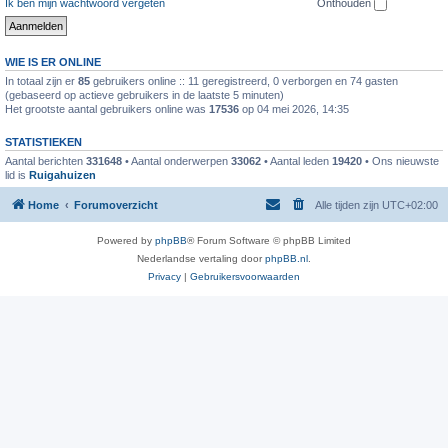
Ik ben mijn wachtwoord vergeten
Onthouden
WIE IS ER ONLINE
In totaal zijn er
85
gebruikers online :: 11 geregistreerd, 0 verborgen en 74 gasten
(gebaseerd op actieve gebruikers in de laatste 5 minuten)
Het grootste aantal gebruikers online was
17536
op 04 mei 2026, 14:35
STATISTIEKEN
Aantal berichten
331648
• Aantal onderwerpen
33062
• Aantal leden
19420
• Ons nieuwste
lid is
Ruigahuizen
Home
Forumoverzicht
Alle tijden zijn
UTC+02:00
Powered by
phpBB
® Forum Software © phpBB Limited
Nederlandse vertaling door
phpBB.nl
.
Privacy
|
Gebruikersvoorwaarden