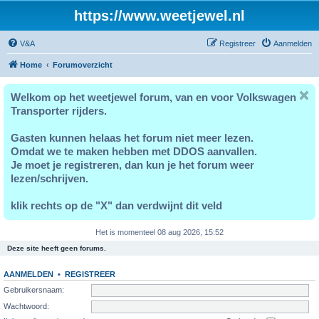
https://www.weetjewel.nl
V&A
Registreer
Aanmelden
Home
Forumoverzicht
Welkom op het weetjewel forum, van en voor Volkswagen
Transporter rijders.
Gasten kunnen helaas het forum niet meer lezen.
Omdat we te maken hebben met DDOS aanvallen.
Je moet je registreren, dan kun je het forum weer
lezen/schrijven.
klik rechts op de "X" dan verdwijnt dit veld
Het is momenteel 08 aug 2026, 15:52
Deze site heeft geen forums.
AANMELDEN
•
REGISTREER
Gebruikersnaam:
Wachtwoord: