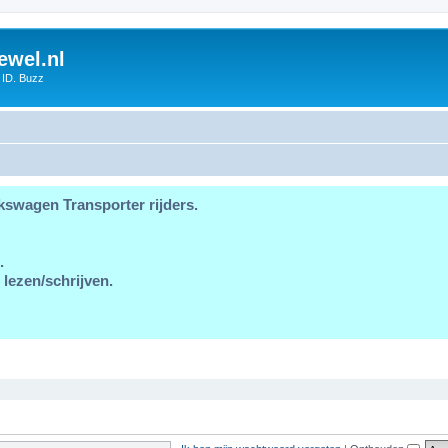
ewel.nl
 ID. Buzz
kswagen Transporter rijders.
.
 lezen/schrijven.