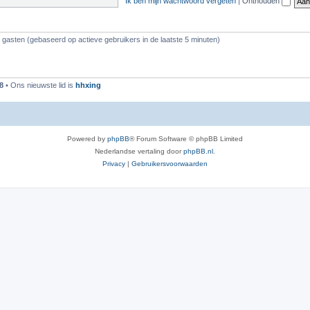
Ik ben mijn wachtwoord vergeten
|
Onthouden
3 gasten (gebaseerd op actieve gebruikers in de laatste 5 minuten)
8
• Ons nieuwste lid is
hhxing
Powered by
phpBB
® Forum Software © phpBB Limited
Nederlandse vertaling door
phpBB.nl
.
Privacy
|
Gebruikersvoorwaarden