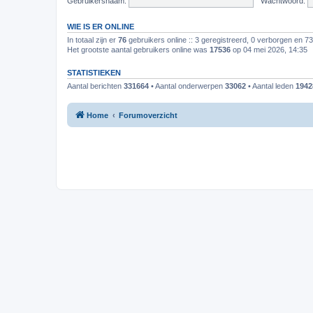
Gebruikersnaam:
Wachtwoord:
WIE IS ER ONLINE
In totaal zijn er
76
gebruikers online :: 3 geregistreerd, 0 verborgen en 7
Het grootste aantal gebruikers online was
17536
op 04 mei 2026, 14:35
STATISTIEKEN
Aantal berichten
331664
• Aantal onderwerpen
33062
• Aantal leden
1942
Home
Forumoverzicht