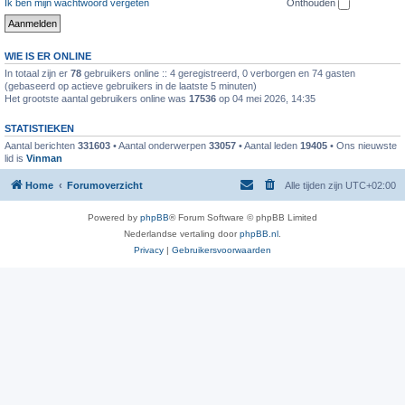
Ik ben mijn wachtwoord vergeten
Onthouden
WIE IS ER ONLINE
In totaal zijn er
78
gebruikers online :: 4 geregistreerd, 0 verborgen en 74 gasten
(gebaseerd op actieve gebruikers in de laatste 5 minuten)
Het grootste aantal gebruikers online was
17536
op 04 mei 2026, 14:35
STATISTIEKEN
Aantal berichten
331603
• Aantal onderwerpen
33057
• Aantal leden
19405
• Ons nieuwste
lid is
Vinman
Home
Forumoverzicht
Alle tijden zijn
UTC+02:00
Powered by
phpBB
® Forum Software © phpBB Limited
Nederlandse vertaling door
phpBB.nl
.
Privacy
|
Gebruikersvoorwaarden