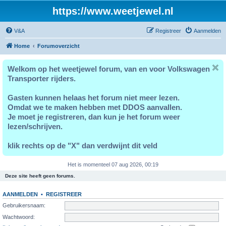
https://www.weetjewel.nl
V&A
Registreer
Aanmelden
Home
Forumoverzicht
Welkom op het weetjewel forum, van en voor Volkswagen
Transporter rijders.
Gasten kunnen helaas het forum niet meer lezen.
Omdat we te maken hebben met DDOS aanvallen.
Je moet je registreren, dan kun je het forum weer
lezen/schrijven.
klik rechts op de "X" dan verdwijnt dit veld
Het is momenteel 07 aug 2026, 00:19
Deze site heeft geen forums.
AANMELDEN
•
REGISTREER
Gebruikersnaam:
Wachtwoord: