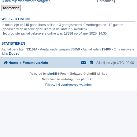
Ik ben mijn wachtwoord vergeten
Onthouden
WIE IS ER ONLINE
In totaal zijn er
115
gebruikers online :: 3 geregistreerd, 0 verborgen en 112 gasten
(gebaseerd op actieve gebruikers in de laatste 5 minuten)
Het grootste aantal gebruikers online was
17536
op 04 mei 2026, 14:35
STATISTIEKEN
Aantal berichten
331614
• Aantal onderwerpen
33059
• Aantal leden
19406
• Ons nieuwste
lid is
Duuzd
Home
Forumoverzicht
Alle tijden zijn
UTC+02:00
Powered by
phpBB
® Forum Software © phpBB Limited
Nederlandse vertaling door
phpBB.nl
.
Privacy
|
Gebruikersvoorwaarden