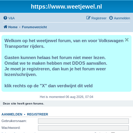
https://www.weetjewel.nl
V&A
Registreer
Aanmelden
Home
Forumoverzicht
Welkom op het weetjewel forum, van en voor Volkswagen
Transporter rijders.
Gasten kunnen helaas het forum niet meer lezen.
Omdat we te maken hebben met DDOS aanvallen.
Je moet je registreren, dan kun je het forum weer
lezen/schrijven.
klik rechts op de "X" dan verdwijnt dit veld
Het is momenteel 06 aug 2026, 07:04
Deze site heeft geen forums.
AANMELDEN
•
REGISTREER
Gebruikersnaam:
Wachtwoord: