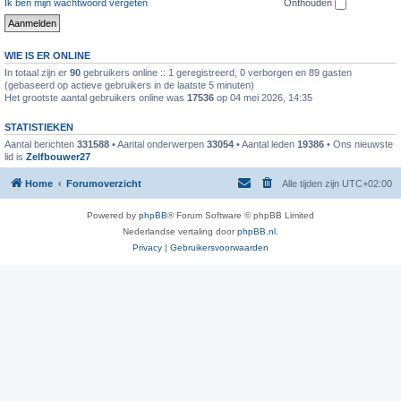
Ik ben mijn wachtwoord vergeten
Onthouden
WIE IS ER ONLINE
In totaal zijn er
90
gebruikers online :: 1 geregistreerd, 0 verborgen en 89 gasten
(gebaseerd op actieve gebruikers in de laatste 5 minuten)
Het grootste aantal gebruikers online was
17536
op 04 mei 2026, 14:35
STATISTIEKEN
Aantal berichten
331588
• Aantal onderwerpen
33054
• Aantal leden
19386
• Ons nieuwste
lid is
Zelfbouwer27
Home
Forumoverzicht
Alle tijden zijn
UTC+02:00
Powered by
phpBB
® Forum Software © phpBB Limited
Nederlandse vertaling door
phpBB.nl
.
Privacy
|
Gebruikersvoorwaarden