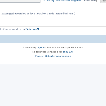
Ik ben mijn wachtwoord vergeten
|
Onthouden
2 gasten (gebaseerd op actieve gebruikers in de laatste 5 minuten)
1
• Ons nieuwste lid is
PietervanS
Powered by
phpBB
® Forum Software © phpBB Limited
Nederlandse vertaling door
phpBB.nl
.
Privacy
|
Gebruikersvoorwaarden