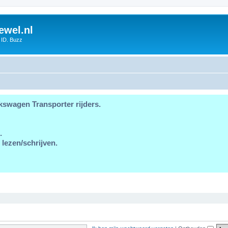
ewel.nl
 ID. Buzz
kswagen Transporter rijders.
.
 lezen/schrijven.