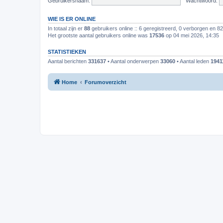
Gebruikersnaam:
Wachtwoord:
WIE IS ER ONLINE
In totaal zijn er
88
gebruikers online :: 6 geregistreerd, 0 verborgen en 8
Het grootste aantal gebruikers online was
17536
op 04 mei 2026, 14:35
STATISTIEKEN
Aantal berichten
331637
• Aantal onderwerpen
33060
• Aantal leden
1941
Home
Forumoverzicht