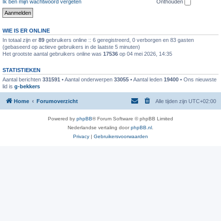
Ik ben mijn wachtwoord vergeten
Onthouden
WIE IS ER ONLINE
In totaal zijn er
89
gebruikers online :: 6 geregistreerd, 0 verborgen en 83 gasten
(gebaseerd op actieve gebruikers in de laatste 5 minuten)
Het grootste aantal gebruikers online was
17536
op 04 mei 2026, 14:35
STATISTIEKEN
Aantal berichten
331591
• Aantal onderwerpen
33055
• Aantal leden
19400
• Ons nieuwste
lid is
g-bekkers
Home
Forumoverzicht
Alle tijden zijn
UTC+02:00
Powered by
phpBB
® Forum Software © phpBB Limited
Nederlandse vertaling door
phpBB.nl
.
Privacy
|
Gebruikersvoorwaarden