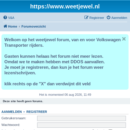
https://www.weetjewel.nl
V&A
Registreer
Aanmelden
Home
Forumoverzicht
Welkom op het weetjewel forum, van en voor Volkswagen
Transporter rijders.
Gasten kunnen helaas het forum niet meer lezen.
Omdat we te maken hebben met DDOS aanvallen.
Je moet je registreren, dan kun je het forum weer
lezen/schrijven.
klik rechts op de "X" dan verdwijnt dit veld
Het is momenteel 06 aug 2026, 11:49
Deze site heeft geen forums.
AANMELDEN
•
REGISTREER
Gebruikersnaam:
Wachtwoord: