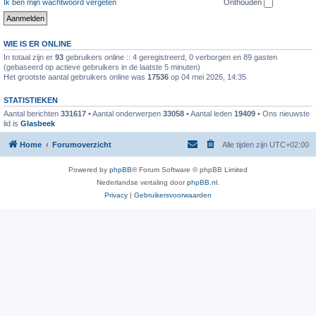
Ik ben mijn wachtwoord vergeten
Onthouden
WIE IS ER ONLINE
In totaal zijn er
93
gebruikers online :: 4 geregistreerd, 0 verborgen en 89 gasten
(gebaseerd op actieve gebruikers in de laatste 5 minuten)
Het grootste aantal gebruikers online was
17536
op 04 mei 2026, 14:35
STATISTIEKEN
Aantal berichten
331617
• Aantal onderwerpen
33058
• Aantal leden
19409
• Ons nieuwste
lid is
Glasbeek
Home
Forumoverzicht
Alle tijden zijn
UTC+02:00
Powered by
phpBB
® Forum Software © phpBB Limited
Nederlandse vertaling door
phpBB.nl
.
Privacy
|
Gebruikersvoorwaarden