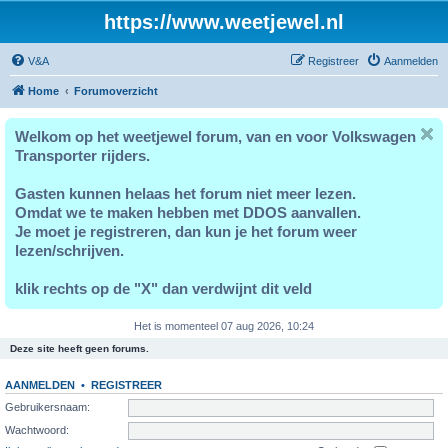
https://www.weetjewel.nl
V&A
Registreer
Aanmelden
Home
Forumoverzicht
Welkom op het weetjewel forum, van en voor Volkswagen
Transporter rijders.
Gasten kunnen helaas het forum niet meer lezen.
Omdat we te maken hebben met DDOS aanvallen.
Je moet je registreren, dan kun je het forum weer
lezen/schrijven.
klik rechts op de "X" dan verdwijnt dit veld
Het is momenteel 07 aug 2026, 10:24
Deze site heeft geen forums.
AANMELDEN
•
REGISTREER
Gebruikersnaam:
Wachtwoord: